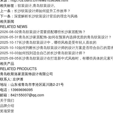
来源：http://cs.osiro.cn/news1036568.html
相关标签：
软装设计
,
青岛软装设计
,
上一条：
长沙软装设计师如何提升工作效率？
下一条：
深度解析长沙软装设计背后的理念与风格
相关新闻
RELATED NEWS
2026-08-02
青岛软装设计需要搭配哪些长沙家居配饰？
2026-05-31
青岛长沙家居配饰-如何在预算内选择优质的青岛软装设计？
2025-10-17
长沙青岛软装设计中，哪些风格是受年轻人喜欢的
2025-10-10
如何判断长沙青岛软装设计师的设计方案是否符合自己的需
2025-10-03
如何找到适合自己的长沙青岛软装设计师？
2025-09-05
长沙青岛软装设计在打造新中式风格时，有哪些具体的元素
相关产品
RELATED PRODUCTS
青岛欧斯洛家居装饰设计有限公司
联系人: 左伊潍
地址：山东省青岛市李沧区延川路2-21号
电话：13969696095
邮箱：842155037@qq.com
关于我们
品牌介绍
奖项荣誉