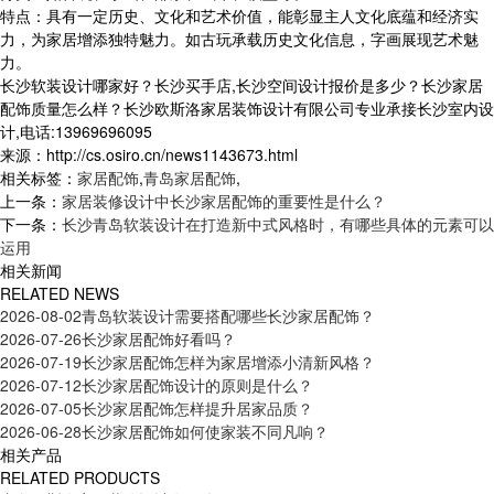
特点：具有一定历史、文化和艺术价值，能彰显主人文化底蕴和经济实
力，为家居增添独特魅力。如古玩承载历史文化信息，字画展现艺术魅
力。
长沙软装设计哪家好？长沙买手店,长沙空间设计报价是多少？长沙家居
配饰质量怎么样？长沙欧斯洛家居装饰设计有限公司专业承接长沙室内设
计,电话:13969696095
来源：http://cs.osiro.cn/news1143673.html
相关标签：
家居配饰
,
青岛家居配饰
,
上一条：
家居装修设计中长沙家居配饰的重要性是什么？
下一条：
长沙青岛软装设计在打造新中式风格时，有哪些具体的元素可以
运用
相关新闻
RELATED NEWS
2026-08-02
青岛软装设计需要搭配哪些长沙家居配饰？
2026-07-26
长沙家居配饰好看吗？
2026-07-19
长沙家居配饰怎样为家居增添小清新风格？
2026-07-12
长沙家居配饰设计的原则是什么？
2026-07-05
长沙家居配饰怎样提升居家品质？
2026-06-28
长沙家居配饰如何使家装不同凡响？
相关产品
RELATED PRODUCTS