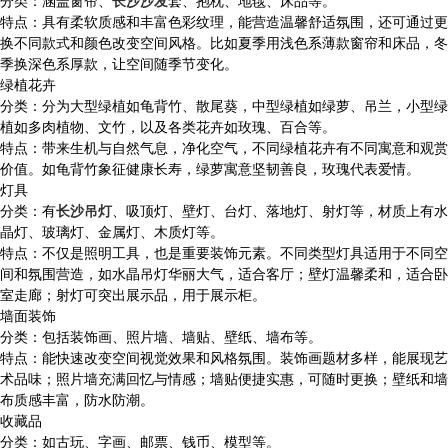
分类：涵盖窗帘、
长沙沙发
套、抱枕、地毯、床品等。
特点：具有柔软质感和丰富色彩纹理，能营造温馨舒适氛围，还可通过更
换不同款式和颜色改变空间风格。比如夏季用浅色系薄款窗帘和床品，冬
季换深色系厚款，让空间随季节变化。
绿植花卉
分类：分为大型绿植如龟背竹、散尾葵，中型绿植如绿萝、吊兰，小型绿
植如多肉植物、文竹，以及各类花卉如玫瑰、百合等。
特点：带来生机与自然气息，净化空气，不同绿植花卉有不同寓意和观赏
价值。如龟背竹象征健康长寿，绿萝寓意坚韧善良，玫瑰代表爱情。
灯具
分类：有
长沙吊灯
、吸顶灯、壁灯、台灯、落地灯、射灯等，材质上有水
晶灯、玻璃灯、金属灯、木质灯等。
特点：不仅是照明工具，也是重要装饰元素。不同类型灯具适用于不同空
间和氛围营造，如水晶吊灯华丽大气，适合客厅；壁灯温馨柔和，适合卧
室走廊；射灯可突出展示品，用于展示柜。
墙面装饰
分类：包括装饰画、照片墙、墙贴、壁纸、墙布等。
特点：能快速改变空间视觉效果和风格氛围。装饰画题材多样，能展现艺
术品味；照片墙充满回忆与情感；墙贴便捷实惠，可随时更换；壁纸和墙
布质感丰富，防水防潮。
收藏品
分类：如古玩、字画、邮票、钱币、模型等。