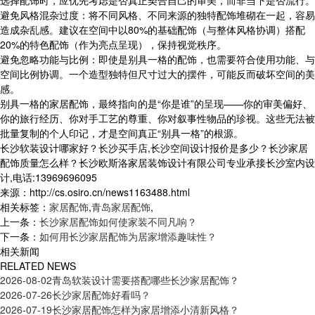
选择配饰时，应优先考虑是否真正契合自己的审美，而非当下是否流行。
避免风格混杂过度：将不同风格、不同来源的独特配饰堆砌在一起，容易
造成杂乱感。建议在空间中以80%的基础配饰（与整体风格协调）搭配
20%的特色配饰（作为亮点呈现），保持视觉秩序。
避免忽略功能与比例：即使是别具一格的配饰，也需要符合使用功能、与
空间比例协调。一个造型独特但尺寸过大的摆件，可能反而破坏空间的美
感。
别具一格的家居配饰，最终指向的是“你是谁”的呈现——你的审美偏好、
你的旅行经历、你对手工艺的尊重、你对叙事性物品的珍视。这些无法被
批量复制的个人印记，才是空间真正“别具一格”的根源。
长沙软装设计哪家好？长沙买手店,长沙空间设计报价是多少？长沙家居
配饰质量怎么样？长沙欧斯洛家居装饰设计有限公司专业承接长沙室内设
计,电话:13969696095
来源：http://cs.osiro.cn/news1163488.html
相关标签：
家居配饰
,
青岛家居配饰
,
上一条：
长沙家居配饰如何使家装不同凡响？
下一条：
如何用长沙家居配饰为居家增添趣味性？
相关新闻
RELATED NEWS
2026-08-02
青岛软装设计需要搭配哪些长沙家居配饰？
2026-07-26
长沙家居配饰好看吗？
2026-07-19
长沙家居配饰怎样为家居增添小清新风格？