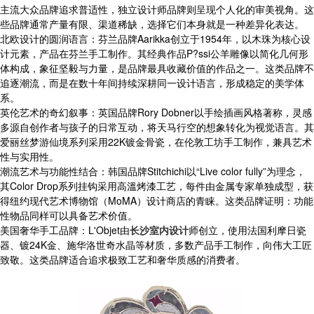
主流大众品牌追求普适性，独立设计师品牌则呈现个人化的审美视角。这
些品牌通常产量有限、渠道稀缺，选择它们本身就是一种差异化表达。
北欧设计的圆润语言：芬兰品牌Aarikka创立于1954年，以木珠为核心设
计元素，产品在芬兰手工制作。其经典作品P?ssi公羊雕像以简化几何形
体构成，象征坚毅与力量，是品牌最具收藏价值的作品之一。这类品牌不
追逐潮流，而是在数十年间持续深耕同一设计语言，形成稳定的美学体
系。
英伦艺术的奇幻叙事：英国品牌Rory Dobner以手绘插画风格著称，灵感
多源自创作者与孩子的日常互动，将天马行空的想象转化为视觉语言。其
爱丽丝梦游仙境系列采用22K镀金骨瓷，在伦敦工坊手工制作，兼具艺术
性与实用性。
潮流艺术与功能性结合：韩国品牌Stitchichi以“Live color fully”为理念，
其Color Drop系列挂钩采用高溫烤漆工艺，每件由金属专家单独成型，获
得纽约现代艺术博物馆（MoMA）设计商店的青睐。这类品牌证明：功能
性物品同样可以具备艺术价值。
美国奢华手工品牌：L'Objet由
长沙室内设计
师创立，使用法国利摩日瓷
器、镀24K金、施华洛世奇水晶等材质，多数产品手工制作，向伟大工匠
致敬。这类品牌适合追求极致工艺和奢华质感的消费者。