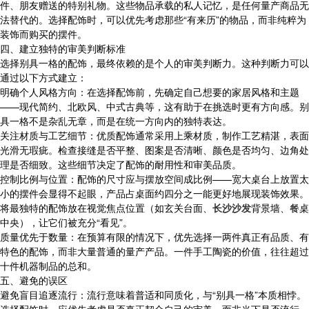
件、朋友赠送的特别礼物。这些物品承载的私人记忆，是任何量产商品无
法替代的。选择配饰时，可以优先考虑那些“有来历”的物品，而非纯粹为
装饰而购买的摆件。
四、建立独特的审美判断标准
选择别具一格的配饰，最终依赖的是个人的审美判断力。这种判断力可以
通过以下方式建立：
明确个人风格方向：在选择配饰前，先确定自己想要的家居风格和主题
——现代简约、北欧风、中式古典等，这有助于在挑选时更有方向感。别
具一格不是杂乱无章，而是在统一方向内的独特表达。
关注材质与工艺细节：优质配饰通常采用上乘材质，制作工艺精湛，表面
光滑无瑕疵。检查接缝是否平整、图案是否清晰、颜色是否均匀、边角处
理是否细致。这些细节决定了配饰的耐用性和审美品质。
控制比例与位置：配饰的尺寸应与摆放空间成比例——宽大桌台上放置太
小的摆件会显得不起眼，产品占桌面约四分之一能更好地展现装饰效果。
将最独特的配饰放在视觉焦点位置（如玄关台面、
长沙沙发
背景墙、餐桌
中央），让它们被充分“看见”。
质量优先于数量：在预算有限的情况下，优先选择一两件真正有品质、有
特色的配饰，而非大量普通的量产产品。一件手工陶瓷的价值，往往超过
十件机器制品的总和。
五、避免的误区
避免盲目追逐流行：流行意味着普适和同质化，与“别具一格”本质相悖。