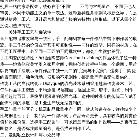
别具一格的家居配饰，核心在于“不同”——不同与常规量产、不同于他人
审美、不同于功能主义的单一表达。这种差异性并非刻意标新立异，而是
通过材质、工艺、设计语言和情感连接的独特性自然形成。以下从四个维
度说明选择方法。
一、关注手工工艺与稀缺性
量产配饰追求效率与一致性，手工配饰则在每一件作品中留下创作者的痕
迹。手工作品的价值在于其不可复制性——同样的造型、同样的材质，在
不同工匠手中、甚至同一工匠的不同批次中，都会产生微妙差异。
手工陶瓷的独特性：阿根廷陶艺师Carolina Levinton的作品体现了这一特
质——她将侘寂美学引入家居空间，拥抱创作过程中的每一个瞬间，用难
以复制的手法展示每件作品中独一无二的“完美与不完美”。这类手工陶瓷
的表面肌理、釉色流动、器形的不规则性，都是量产产品无法提供的。
传统工艺的当代转化：Diptyque的琉光漆木系列采用越南传统漆木工艺，
每件作品手工塑造，平均涂覆15层漆面，逐层上漆、晾干、抛光，制作
周期超过百日，最终呈现深邃的镜面光泽。这种耗时漫长的传统工艺赋予
配饰时间的厚度，是工业生产线无法复制的。
手工与量产的区分：机器制品批量生产，同一款式普遍存在，往往缺少个
性与创意性；手工制品每一件都不同，产品寿命更长，具有较高的观赏价
值和收藏价值。选择手工配饰时，可以留意产品的制作说明——是否有工
匠签名、是否标注限量编号、是否描述制作工艺。
二、发掘独立设计师与小众品牌