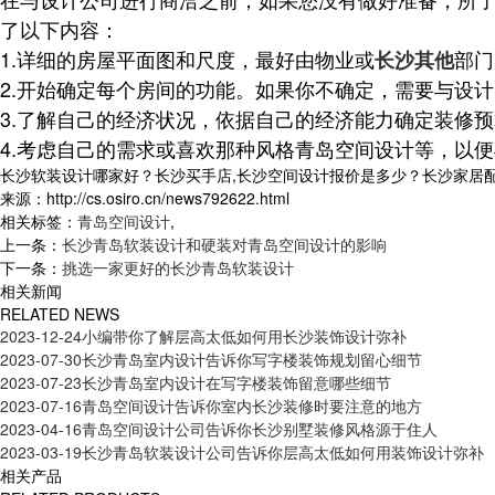
了以下内容：
1.详细的房屋平面图和尺度，最好由物业或
部门
长沙其他
2.开始确定每个房间的功能。如果你不确定，需要与设
3.了解自己的经济状况，依据自己的经济能力确定装修
4.考虑自己的需求或喜欢那种风格
青岛空间设计
等，以便
长沙软装设计哪家好？长沙买手店,长沙空间设计报价是多少？长沙家居配饰质
来源：http://cs.osiro.cn/news792622.html
相关标签：
青岛空间设计
,
上一条：
长沙青岛软装设计和硬装对青岛空间设计的影响
下一条：
挑选一家更好的长沙青岛软装设计
相关新闻
RELATED NEWS
2023-12-24
小编带你了解层高太低如何用长沙装饰设计弥补
2023-07-30
长沙青岛室内设计告诉你写字楼装饰规划留心细节
2023-07-23
长沙青岛室内设计在写字楼装饰留意哪些细节
2023-07-16
青岛空间设计告诉你室内长沙装修时要注意的地方
2023-04-16
青岛空间设计公司告诉你长沙别墅装修风格源于住人
2023-03-19
长沙青岛软装设计公司告诉你层高太低如何用装饰设计弥补
相关产品