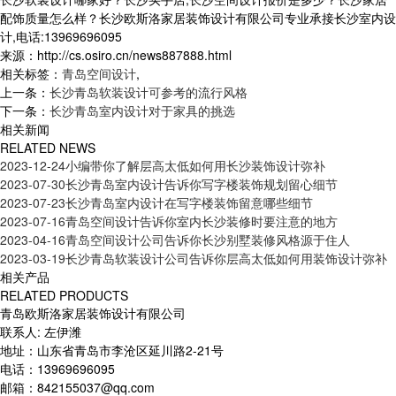
配饰质量怎么样？长沙欧斯洛家居装饰设计有限公司专业承接长沙室内设
计,电话:13969696095
来源：http://cs.osiro.cn/news887888.html
相关标签：
青岛空间设计
,
上一条：
长沙青岛软装设计可参考的流行风格
下一条：
长沙青岛室内设计对于家具的挑选
相关新闻
RELATED NEWS
2023-12-24
小编带你了解层高太低如何用长沙装饰设计弥补
2023-07-30
长沙青岛室内设计告诉你写字楼装饰规划留心细节
2023-07-23
长沙青岛室内设计在写字楼装饰留意哪些细节
2023-07-16
青岛空间设计告诉你室内长沙装修时要注意的地方
2023-04-16
青岛空间设计公司告诉你长沙别墅装修风格源于住人
2023-03-19
长沙青岛软装设计公司告诉你层高太低如何用装饰设计弥补
相关产品
RELATED PRODUCTS
青岛欧斯洛家居装饰设计有限公司
联系人: 左伊潍
地址：山东省青岛市李沧区延川路2-21号
电话：13969696095
邮箱：842155037@qq.com