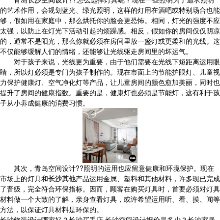
的艺术作用，会规划蓝光、绿光照明，这样的灯用在酒吧或特别场合也能
够，假如用在家庭中，那么烘托你的脸会更恐怖。相同，灯光的强度不应
太强，以防止在灯光下活动引起的烦躁感。相反，假如你的房间仅仅阴凉
的，通常不是阳光，那么你就必须在房间里放一盏灯或更柔和的光线。这
不仅能够缓解人们的情绪，还能够让光线驱走房间里的坏运气。
对于孩子来说，光线更为重要，由于他们需要在光线下短距离运用眼
睛，所以灯必须是专门为孩子制作的。现在市面上的节能护眼灯、儿童视
力保护健康灯、空气净化灯等产品，让儿童房间的颜色愈加美丽，同时也
提升了房间的健康指数。重要的是，健康灯也必须是节能灯，这有利于孩
子从小养成健康的消费习惯。
其次，青岛空间设计??照明的运用也应留意健康和环境保护。现在
市场上的灯具和
长沙其他
产品运用金属、塑料和其他材料，许多现已完成
了晋级，完全符合环保指标。因而，顾客在购买灯具时，首要必须对灯具
材料做一个大致的了解，亲身查看灯具，或许希望运用听、看、摸、闻等
方法，以保证灯具材料是环保的。
长沙软装设计哪家好？长沙买手店,长沙空间设计报价是多少？长沙家居