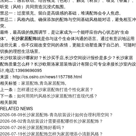
法则二：感官联动。结合视觉（色彩）、触觉（材质）、嗅觉（香薰）、
听觉（风铃）共同营造沉浸式氛围。
禁忌一：过度填充。留白是高级感的基础，堆满配饰会令人焦虑。
禁忌二：风格内战。确保添加的配饰与空间基础风格能对话，避免相互冲
突。
最终，最高级的氛围调节，是让家成为一个能呼应你内心状态的“生命
体”。
长沙家居配饰
就是你与这个生命体沟通的语言。通过有意识地运用
这些元素，你不仅能改变空间的表情，更能主动塑造属于自己的、可随时
切换的理想生活场景。
长沙软装设计哪家好？长沙买手店,长沙空间设计报价是多少？长沙家居
配饰质量怎么样？长沙欧斯洛家居装饰设计有限公司专业承接长沙室内设
计,电话:13969696095
来源：http://cs.osiro.cn/news1157788.html
相关标签：
家居配饰
,
青岛家居配饰
,
上一条：
怎样通过长沙家居配饰打造个性化家居？
下一条：
如何用简约风格长沙家居配饰打造现代感？
相关新闻
RELATED NEWS
2026-08-09
长沙家居配饰-青岛软装设计如何合理利用空间？
2026-08-02
青岛软装设计需要搭配哪些长沙家居配饰？
2026-07-26
长沙家居配饰好看吗？
2026-07-19
长沙家居配饰怎样为家居增添小清新风格？