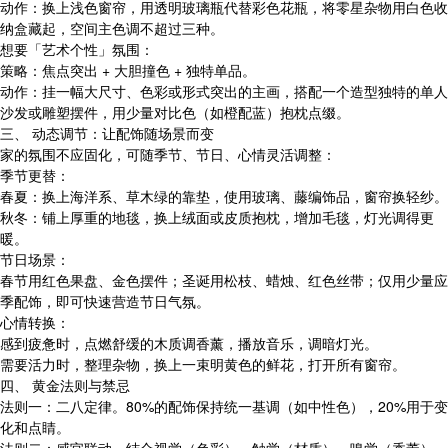
动作：换上浅色窗帘，用透明玻璃瓶代替彩色花瓶，将零星杂物用白色收
纳盒藏起，空间主色调不超过三种。
想要「艺术个性」氛围：
策略：焦点突出 + 大胆撞色 + 独特单品。
动作：挂一幅大尺寸、色彩或形式突出的主画，搭配一个造型独特的单人
沙发或雕塑摆件，用少量对比色（如橙配蓝）抱枕点缀。
三、 动态调节：让配饰随场景而变
家的氛围不应固化，可随季节、节日、心情灵活调整：
季节更替：
春夏：换上海洋系、草木绿的靠垫，使用玻璃、藤编饰品，窗帘换轻纱。
秋冬：铺上厚重的地毯，换上绒面或皮质抱枕，增加毛毯，灯光调得更
暖。
节日场景：
春节用红色果盘、金色摆件；圣诞用松枝、蜡烛、红色丝带；仅用少量应
季配饰，即可快速营造节日气氛。
心情转换：
感到疲惫时，点燃舒缓的木质调香薰，播放音乐，调暗灯光。
需要活力时，整理杂物，换上一束明黄色的鲜花，打开所有窗帘。
四、 黄金法则与禁忌
法则一：二八定律。80%的配饰保持统一基调（如中性色），20%用于变
化和点睛。