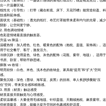
点状光（装饰性）：一盏设计感强的落地灯或台灯，既是视觉焦点，也圈
出一片温馨区域。
线性光（引导性）：灯带（藏在柜底、床下、天花凹槽）能营造轻盈、科
技感和延伸感。
面状光（基础性）：透光的纸灯、布艺灯罩能带来柔和均匀的光晕，减少
阴影，让空间更宁静。
2. 用色调动情绪
色彩是情绪最直接的触发器。
升温 vs 降温：
温暖热情：加入橙色、红色、暖黄色的配饰（抱枕、盖毯、装饰画）。适
用于社交餐厅、客厅，激发活力。
冷静沉静：使用蓝色、绿色、灰色的配饰（花瓶、窗帘、地毯）。适用于
书房、卧室，帮助平静思绪。
膨胀 vs 收缩：
明亮轻快：白色、米色、浅木色的收纳盒、家具能“提亮”和“扩大”空间
感。
聚焦沉稳：深色（墨绿、海军蓝、炭黑）的挂画、单人
长沙沙发
能“压
住”空间，带来安全感和精致感。
3. 用质（材质）触达感受
材质直接关联触觉与心理感受。
柔软温馨感：大量使用毛绒地毯、针织盖毯、天鹅绒抱枕、麻质窗帘。这
些材质吸音、亲肤，能极大提升空间的包裹感和舒适度。