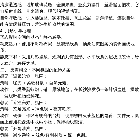
清凉通透感：增加玻璃花瓶、金属果盘、亚克力摆件、丝滑缎面抱枕。它
们反射光线，带来清爽、现代的视觉感受。
自然呼吸感：引入藤编篮、实木托盘、陶土花盆、新鲜绿植。连接自然，
能有效缓解压力，营造生机盎然的氛围。
4. 用形引导心理
形态影响空间的动态与静态感受。
动态活力：使用不对称布局、波浪形线条、抽象动态图案的装饰画或地
毯。
静态平和：采用对称摆放、规则的几何图形、水平线条的层板或装饰，给
人稳定、秩序之感。
二、 按需调控：不同氛围的配饰方案
想要「温馨治愈」氛围：
策略：暖光 + 柔软材质 + 自然元素。
动作：点燃香薰蜡烛，铺上厚绒地毯，在
长沙沙发
添一条针织盖毯，摆放
一盆观叶植物或鲜花。
想要「专注高效」氛围：
策略：充足亮光 + 冷色调 + 整齐秩序。
动作：确保工作区有明亮的台灯，使用黑白灰或蓝色的笔筒、文件夹，桌
面上使用托盘集中收纳小物，保持视线整洁。
想要「开阔清爽」氛围：
策略：减少杂物 + 浅色/透明材质 + 统一色调。