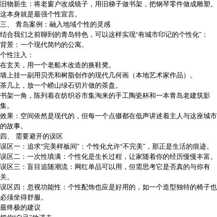
旧物新生：将老窗户改成镜子，用旧梯子做书架，把钢琴零件做成雕塑。
这本身就是最强个性宣言。
三、 青岛案例：融入地域个性的灵感
结合我们之前聊到的青岛特色，可以这样实现“有城市印记的个性化”：
背景：一个现代简约的公寓。
个性注入：
在玄关，用一个老船木改造的换鞋凳。
墙上挂一副用贝壳和树脂创作的现代几何画（本地艺术家作品）。
茶几上，放一个崂山绿石切片做的茶盘。
书架一角，陈列着在纺织谷市集淘来的手工陶瓷杯和一本青岛老建筑影
集。
效果：空间依然是现代的，但每一个点缀都在低声讲述着主人与这座城市
的故事。
四、 需要避开的误区
误区一：追求“完美样板间”：个性化允许“不完美”，那正是生活的痕迹。
误区二：一次性填满：个性化是生长过程，让家随着你的经历慢慢丰富。
误区三：盲目追随潮流：网红单品可以用，但需思考它是否真的与你有
关。
误区四：忽视功能性：个性配饰也应是好用的，如一个造型独特的椅子也
必须坐得舒服。
最终极的建议