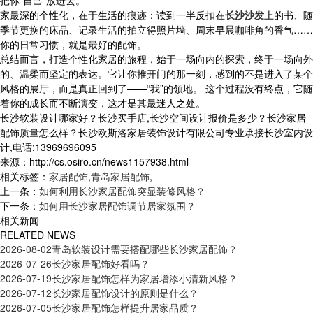
把你“自己”放进去。
家最深的个性化，在于生活的痕迹：读到一半反扣在
长沙沙发
上的书、随
季节更换的床品、记录生活的拍立得照片墙、周末早晨咖啡角的香气……
你的日常习惯，就是最好的配饰。
总结而言，打造个性化家居的旅程，始于一场向内的探索，终于一场向外
的、温柔而坚定的表达。它让你推开门的那一刻，感到的不是进入了某个
风格的展厅，而是真正回到了——“我”的领地。 这个过程没有终点，它随
着你的成长而不断演变，这才是其最迷人之处。
长沙软装设计哪家好？长沙买手店,长沙空间设计报价是多少？长沙家居
配饰质量怎么样？长沙欧斯洛家居装饰设计有限公司专业承接长沙室内设
计,电话:13969696095
来源：http://cs.osiro.cn/news1157938.html
相关标签：
家居配饰
,
青岛家居配饰
,
上一条：
如何利用长沙家居配饰突显装修风格？
下一条：
如何用长沙家居配饰调节居家氛围？
相关新闻
RELATED NEWS
2026-08-02
青岛软装设计需要搭配哪些长沙家居配饰？
2026-07-26
长沙家居配饰好看吗？
2026-07-19
长沙家居配饰怎样为家居增添小清新风格？
2026-07-12
长沙家居配饰设计的原则是什么？
2026-07-05
长沙家居配饰怎样提升居家品质？