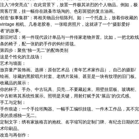
注入“冲突亮点”：在此背景下，放置一件极其浓烈的个人物品。例如，极
简客厅里，挂一幅你在跳蚤市场淘的、色彩斑驳的复古油画。
创造“叙事集群”：将相关物品分组陈列。如：一个托盘上，放着你收藏的
vintage 相机、几卷老胶卷、一张暗房照片，这就讲了一个“摄影爱好
者”的故事。
新旧对话：将一件现代设计单品与一件传家老物并置。比如，一把北欧线
条的椅子，配一张奶奶手作的钩针搭毯。
第四步：聚焦“独一无二”的配饰类别
这是个性化的主战场：
艺术与墙面：
放弃量产装饰画。选择：原创艺术品（青年艺术家作品）、自己的摄影/
绘画、珍藏的黑胶唱片封套、老绣片装裱、甚至是一块有纹理的旧门板。
收藏品的展示：
你的杯子、手办、中古玩具、贝壳…不要藏起来。用壁挂层板、玻璃柜、
中古柜将其系统性展示。照明是关键，用射灯赋予其“展品”的仪式感。
手工与定制：
手作痕迹：一个手拉坯陶器、一幅手工编织挂毯、一件木工作品，其不完
美的质感独一无二。
定制文字：绣有家族格言的抱枕、名字缩写的定制门牌、有纪念日期的艺
术印刷品。
改造与再创作：