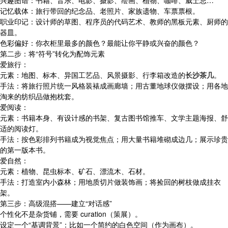
兴趣图谱：书籍、音乐、电影、摄影、绘画、植物、咖啡、威士忌…
记忆载体：旅行带回的纪念品、老照片、家族遗物、车票票根。
职业印记：设计师的草图、程序员的代码艺术、教师的黑板元素、厨师的
器皿。
色彩偏好：你衣柜里最多的颜色？最能让你平静或兴奋的颜色？
第二步：将“符号”转化为配饰元素
爱旅行：
元素：地图、标本、异国工艺品、风景摄影、行李箱改造的
长沙茶几
。
手法：将旅行照片统一风格装裱成画廊墙；用古董地球仪做摆设；用各地
淘来的纺织品做抱枕套。
爱阅读：
元素：书籍本身、有设计感的书架、复古图书馆推车、文学主题海报、舒
适的阅读灯。
手法：按色彩排列书籍成为视觉焦点；用大量书籍堆砌成边几；展示珍贵
的第一版本书。
爱自然：
元素：植物、昆虫标本、矿石、漂流木、石材。
手法：打造室内小森林；用地质切片做装饰画；将捡回的树枝做成挂衣
架。
第三步：高级混搭——建立“对话感”
个性化不是杂货铺，需要 curation（策展）。
设定一个“基调背景”：比如一个简约的白色空间（作为画布）。