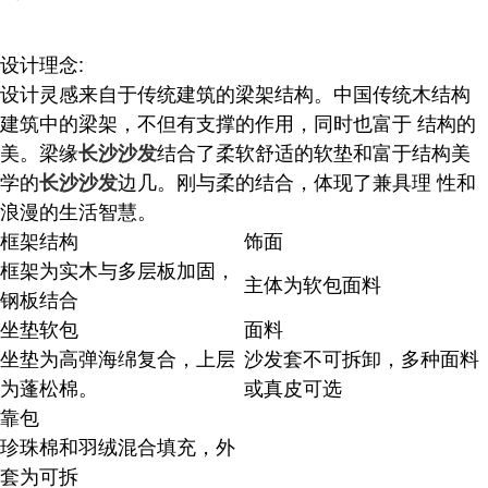
设计理念:
设计灵感来自于传统建筑的梁架结构。中国传统木结构
建筑中的梁架，不但有支撑的作用，同时也富于 结构的
美。梁缘
结合了柔软舒适的软垫和富于结构美
长沙沙发
学的
边几。刚与柔的结合，体现了兼具理 性和
长沙沙发
浪漫的生活智慧。
框架结构
饰面
框架为实木与多层板加固，
主体为软包面料
钢板结合
坐垫软包
面料
坐垫为高弹海绵复合，上层
沙发套不可拆卸，多种面料
为蓬松棉。
或真皮可选
靠包
珍珠棉和羽绒混合填充，外
套为可拆