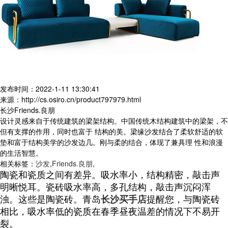
发布时间：2022-1-11 13:30:41
来源：http://cs.osiro.cn/product797979.html
长沙Friends.良朋
设计灵感来自于传统建筑的梁架结构。中国传统木结构建筑中的梁架，不
但有支撑的作用，同时也富于 结构的美。梁缘沙发结合了柔软舒适的软
垫和富于结构美学的沙发边几。刚与柔的结合，体现了兼具理 性和浪漫
的生活智慧。
相关标签：
沙发
,
Friends.良朋
,
陶瓷和瓷质之间有差异。吸水率小，结构精密，敲击声
明晰悦耳。瓷砖吸水率高，多孔结构，敲击声沉闷浑
浊。
这些是陶瓷砖。青岛
长沙买手店
提醒您，与陶瓷砖
相比，吸水率低的
瓷质
在春季昼夜温差的情况下不易开
裂。